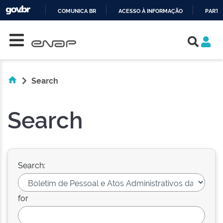
COMUNICA BR
ACESSO À INFORMAÇÃO
PARTI
Skip navigation
IR
PARA
O
CONTEÚDO
Search
Search
Search:
for