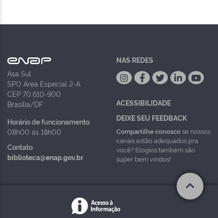
NAS REDES
Asa Sul
SPO Área Especial 2-A
CEP 70.610-900
ACESSIBILIDADE
Brasília/DF
DEIXE SEU FEEDBACK
Horário de funcionamento
Compartilhe conosco
se nossos
08h00 às 18h00
canais estão adequados pra
Contato
você? Elogios também são
biblioteca@enap.gov.br
super bem vindos!