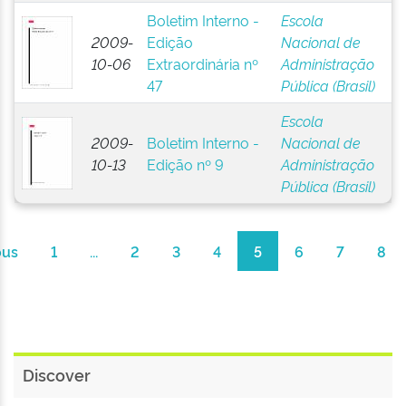
Boletim Interno -
Escola
2009-
Edição
Nacional de
10-06
Extraordinária nº
Administração
47
Pública (Brasil)
Escola
2009-
Boletim Interno -
Nacional de
10-13
Edição nº 9
Administração
Pública (Brasil)
ous
1
...
2
3
4
5
6
7
8
Discover