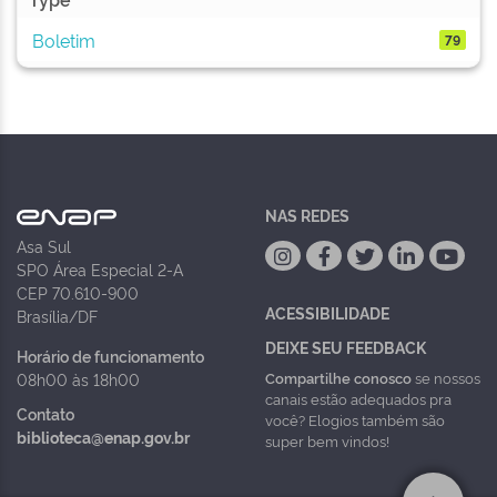
Boletim
79
NAS REDES
Asa Sul
SPO Área Especial 2-A
CEP 70.610-900
ACESSIBILIDADE
Brasília/DF
DEIXE SEU FEEDBACK
Horário de funcionamento
Compartilhe conosco
se nossos
08h00 às 18h00
canais estão adequados pra
Contato
você? Elogios também são
biblioteca@enap.gov.br
super bem vindos!