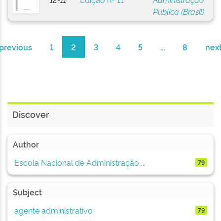
Pública (Brasil)
previous
1
2
3
4
5
...
8
nex
Discover
Author
Escola Nacional de Administração ...
79
Subject
agente administrativo
79