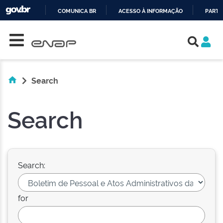
COMUNICA BR
ACESSO À INFORMAÇÃO
PARTI
Skip navigation
IR
PARA
O
CONTEÚDO
Search
Search
Search:
for