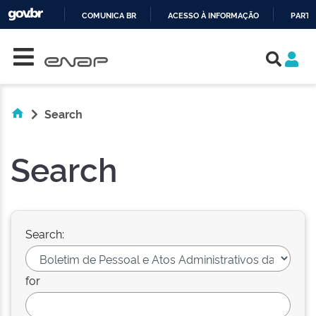
COMUNICA BR
ACESSO À INFORMAÇÃO
PARTI
Skip navigation
IR
PARA
O
CONTEÚDO
Search
Search
Search:
for