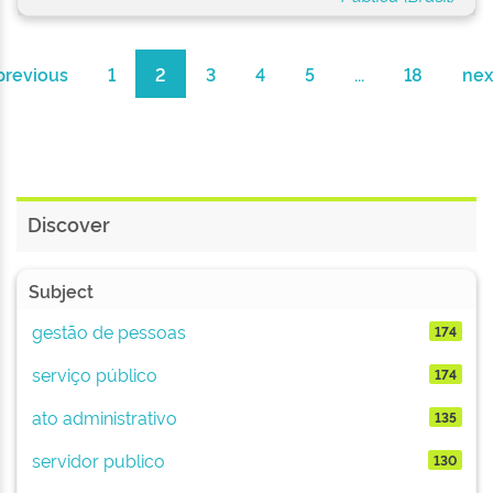
previous
1
2
3
4
5
...
18
nex
Discover
Subject
gestão de pessoas
174
serviço público
174
ato administrativo
135
servidor publico
130