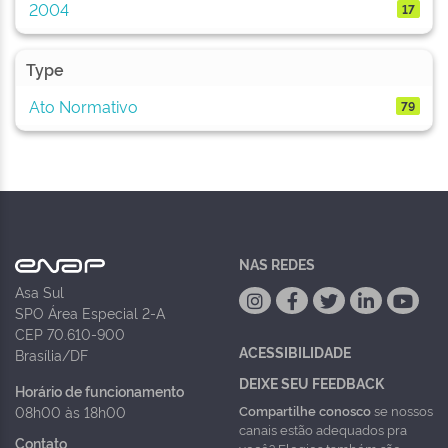
2004
17
Type
Ato Normativo
79
NAS REDES
Asa Sul
SPO Área Especial 2-A
CEP 70.610-900
ACESSIBILIDADE
Brasília/DF
DEIXE SEU FEEDBACK
Horário de funcionamento
Compartilhe conosco
se nossos
08h00 às 18h00
canais estão adequados pra
Contato
você? Elogios também são