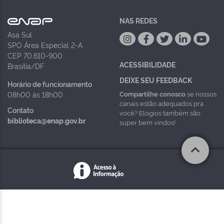
NAS REDES
Asa Sul
SPO Área Especial 2-A
CEP 70.610-900
ACESSIBILIDADE
Brasília/DF
DEIXE SEU FEEDBACK
Horário de funcionamento
Compartilhe conosco
se nossos
08h00 às 18h00
canais estão adequados pra
Contato
você? Elogios também são
biblioteca@enap.gov.br
super bem vindos!