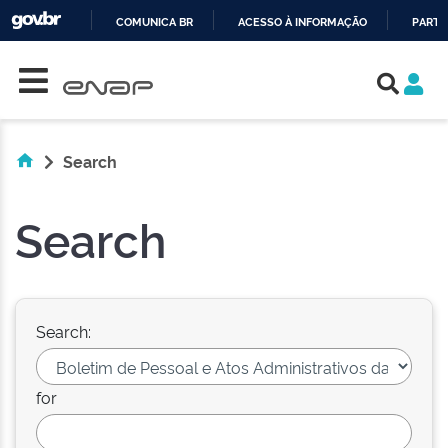
COMUNICA BR
ACESSO À INFORMAÇÃO
PARTI
Skip navigation
IR
PARA
O
CONTEÚDO
Search
Search
Search:
for