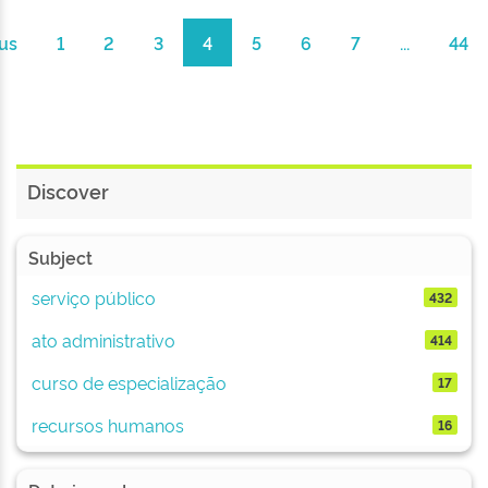
us
1
2
3
4
5
6
7
...
44
Discover
Subject
serviço público
432
ato administrativo
414
curso de especialização
17
recursos humanos
16