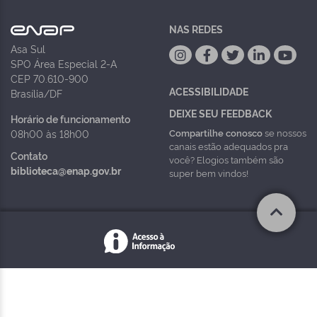
NAS REDES
Asa Sul
SPO Área Especial 2-A
CEP 70.610-900
ACESSIBILIDADE
Brasília/DF
DEIXE SEU FEEDBACK
Horário de funcionamento
Compartilhe conosco
se nossos
08h00 às 18h00
canais estão adequados pra
Contato
você? Elogios também são
biblioteca@enap.gov.br
super bem vindos!