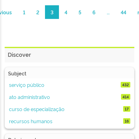
vious
1
2
3
4
5
6
...
44
Discover
Subject
serviço público
432
ato administrativo
414
curso de especialização
17
recursos humanos
16