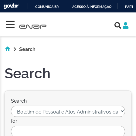
COMUNICA BR
ACESSO À INFORMAÇÃO
PARTI
Skip navigation
IR
PARA
O
CONTEÚDO
Search
Search
Search:
for