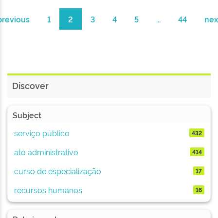
previous
1
2
3
4
5
...
44
nex
Discover
Subject
serviço público
432
ato administrativo
414
curso de especialização
17
recursos humanos
16