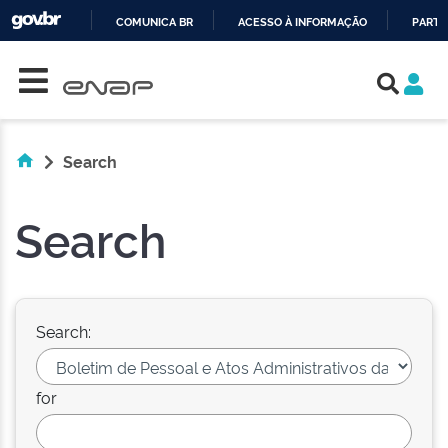
COMUNICA BR
ACESSO À INFORMAÇÃO
PARTI
Skip navigation
IR
PARA
O
CONTEÚDO
Search
Search
Search:
for