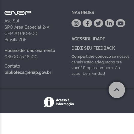
NAS REDES
Asa Sul
SPO Área Especial 2-A
CEP 70.610-900
ACESSIBILIDADE
Brasília/DF
DEIXE SEU FEEDBACK
Horário de funcionamento
Compartilhe conosco
se nossos
08h00 às 18h00
canais estão adequados pra
Contato
você? Elogios também são
biblioteca@enap.gov.br
super bem vindos!