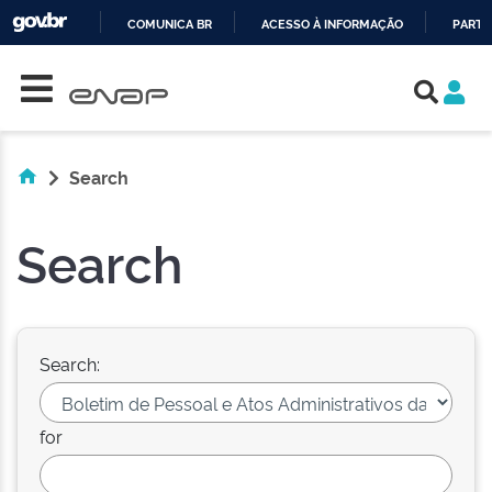
COMUNICA BR
ACESSO À INFORMAÇÃO
PARTI
Skip navigation
IR
PARA
O
CONTEÚDO
Search
Search
Search:
for