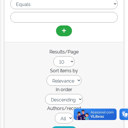
Results/Page
Sort items by
In order
Authors/record