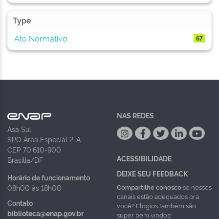
Type
Ato Normativo
67
NAS REDES
Asa Sul
SPO Área Especial 2-A
CEP 70.610-900
ACESSIBILIDADE
Brasília/DF
DEIXE SEU FEEDBACK
Horário de funcionamento
Compartilhe conosco
se nossos
08h00 às 18h00
canais estão adequados pra
Contato
você? Elogios também são
biblioteca@enap.gov.br
super bem vindos!