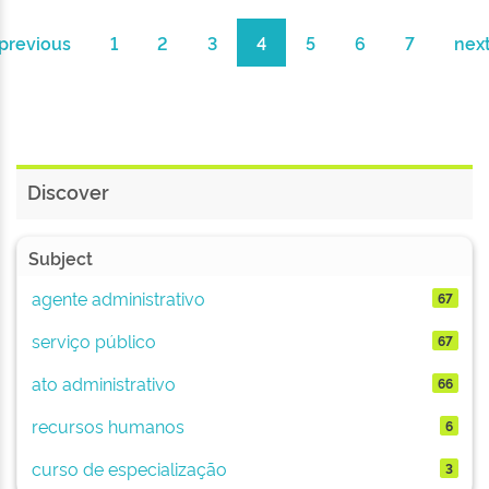
previous
1
2
3
4
5
6
7
nex
Discover
Subject
agente administrativo
67
serviço público
67
ato administrativo
66
recursos humanos
6
curso de especialização
3