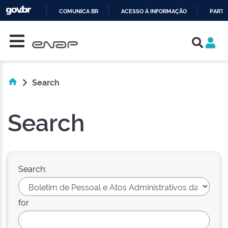
COMUNICA BR
ACESSO À INFORMAÇÃO
PARTI
Skip navigation
IR
PARA
O
CONTEÚDO
Search
Search
Search:
for