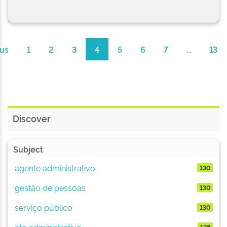
us
1
2
3
4
5
6
7
...
13
Discover
Subject
agente administrativo
130
gestão de pessoas
130
serviço público
130
ato administrativo
128