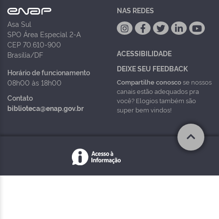
NAS REDES
Asa Sul
SPO Área Especial 2-A
CEP 70.610-900
ACESSIBILIDADE
Brasília/DF
DEIXE SEU FEEDBACK
Horário de funcionamento
Compartilhe conosco
se nossos
08h00 às 18h00
canais estão adequados pra
Contato
você? Elogios também são
biblioteca@enap.gov.br
super bem vindos!