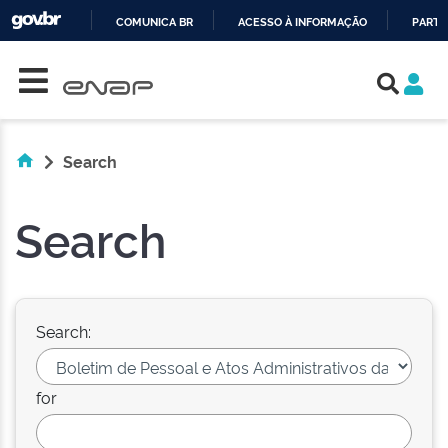
COMUNICA BR
ACESSO À INFORMAÇÃO
PARTI
Skip navigation
IR
PARA
O
CONTEÚDO
Search
Search
Search:
for