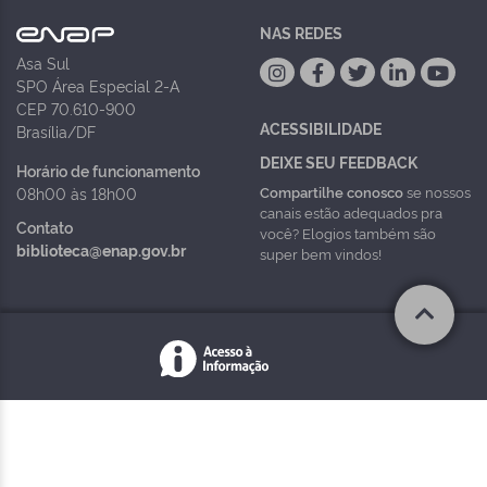
NAS REDES
Asa Sul
SPO Área Especial 2-A
CEP 70.610-900
ACESSIBILIDADE
Brasília/DF
DEIXE SEU FEEDBACK
Horário de funcionamento
Compartilhe conosco
se nossos
08h00 às 18h00
canais estão adequados pra
Contato
você? Elogios também são
biblioteca@enap.gov.br
super bem vindos!