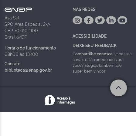
NAS REDES
Asa Sul
SPO Área Especial 2-A
CEP 70.610-900
ACESSIBILIDADE
Brasília/DF
DEIXE SEU FEEDBACK
Horário de funcionamento
Compartilhe conosco
se nossos
08h00 às 18h00
canais estão adequados pra
Contato
você? Elogios também são
biblioteca@enap.gov.br
super bem vindos!