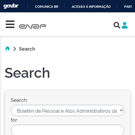
COMUNICA BR
ACESSO À INFORMAÇÃO
PARTI
Skip navigation
IR
PARA
O
CONTEÚDO
Search
Search
Search:
for