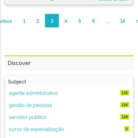
vious
1
2
3
4
5
6
...
14
Discover
Subject
agente administrativo
135
gestão de pessoas
135
servidor publico
128
curso de especialização
5