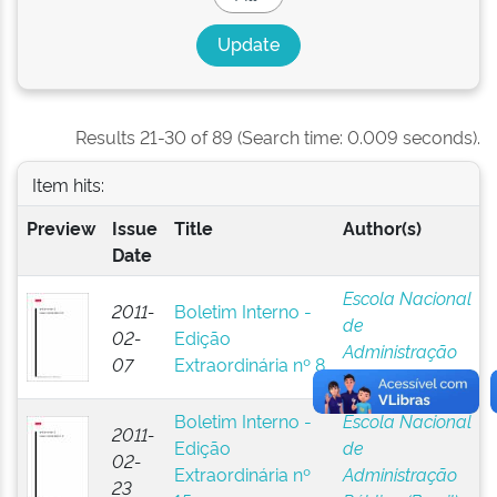
Results 21-30 of 89 (Search time: 0.009 seconds).
Item hits:
Preview
Issue
Title
Author(s)
Date
Escola Nacional
2011-
Boletim Interno -
de
02-
Edição
Administração
07
Extraordinária nº 8
Pública (Brasil)
Boletim Interno -
Escola Nacional
2011-
Edição
de
02-
Extraordinária nº
Administração
23