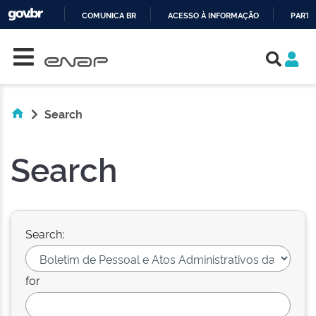
COMUNICA BR
ACESSO À INFORMAÇÃO
PARTI
Skip navigation
IR
PARA
O
CONTEÚDO
Search
Search
Search:
for