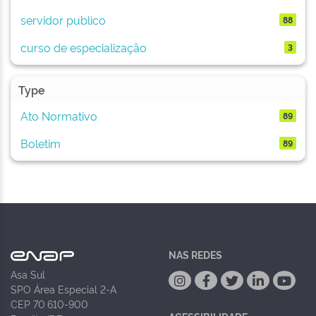
servidor publico
88
curso de especialização
3
Type
Ato Normativo
89
Boletim
89
NAS REDES
Asa Sul
SPO Área Especial 2-A
CEP 70.610-900