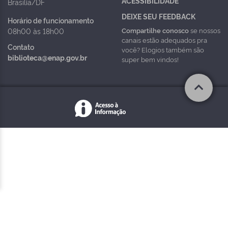
ACESSIBILIDADE
Brasília/DF
DEIXE SEU FEEDBACK
Horário de funcionamento
Compartilhe conosco
se nossos
08h00 às 18h00
canais estão adequados pra
Contato
você? Elogios também são
biblioteca@enap.gov.br
super bem vindos!