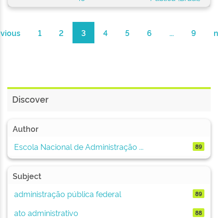
evious
1
2
3
4
5
6
...
9
n
Discover
Author
Escola Nacional de Administração ...
89
Subject
administração pública federal
89
ato administrativo
88