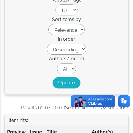
Sort items by
In order
Authors/record
Results 61-67 of 67 (Search time: 0.002 seconds).
Item hits:
Preview
Issue
Title
Author(s)