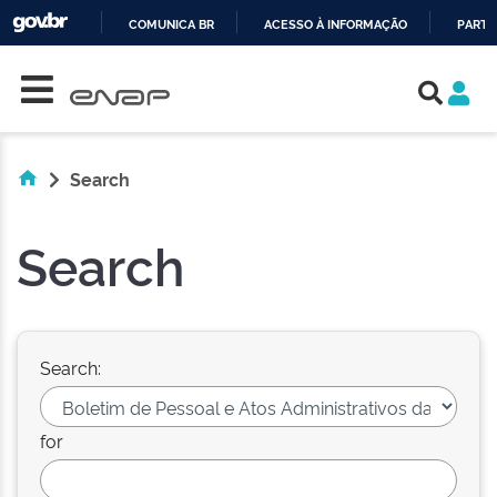
COMUNICA BR
ACESSO À INFORMAÇÃO
PARTI
Skip navigation
IR
PARA
O
CONTEÚDO
Search
Search
Search:
for