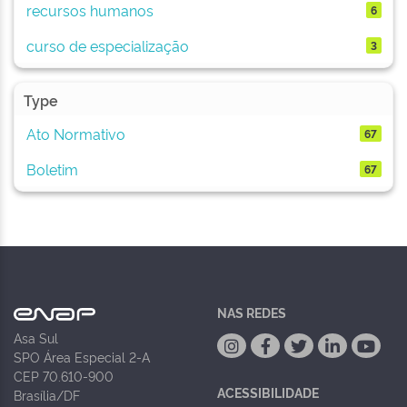
recursos humanos
6
curso de especialização
3
Type
Ato Normativo
67
Boletim
67
NAS REDES
Asa Sul
SPO Área Especial 2-A
CEP 70.610-900
ACESSIBILIDADE
Brasília/DF