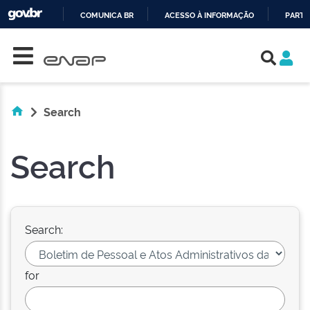
COMUNICA BR
ACESSO À INFORMAÇÃO
PARTI
Skip navigation
IR
PARA
O
CONTEÚDO
Search
Search
Search:
for