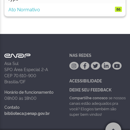
Ato Normativo
86
NAS REDES
Asa Sul
SPO Área Especial 2-A
CEP 70.610-900
ACESSIBILIDADE
Brasília/DF
DEIXE SEU FEEDBACK
Horário de funcionamento
Compartilhe conosco
se nossos
08h00 às 18h00
canais estão adequados pra
Contato
você? Elogios também são
biblioteca@enap.gov.br
super bem vindos!