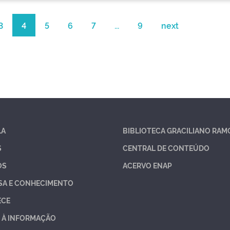
3
4
5
6
7
...
9
next
LA
BIBLIOTECA GRACILIANO RAM
S
CENTRAL DE CONTEÚDO
OS
ACERVO ENAP
SA E CONHECIMENTO
ECE
 À INFORMAÇÃO