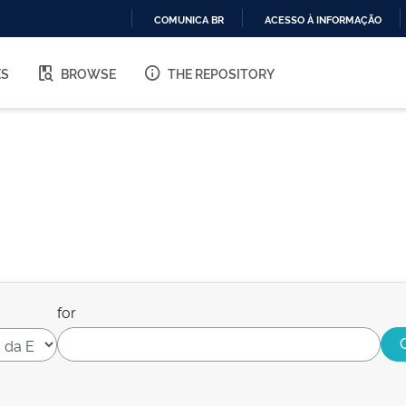
COMUNICA BR
ACESSO À INFORMAÇÃO
IR
PARA
ES
BROWSE
THE REPOSITORY
O
CONTEÚDO
for