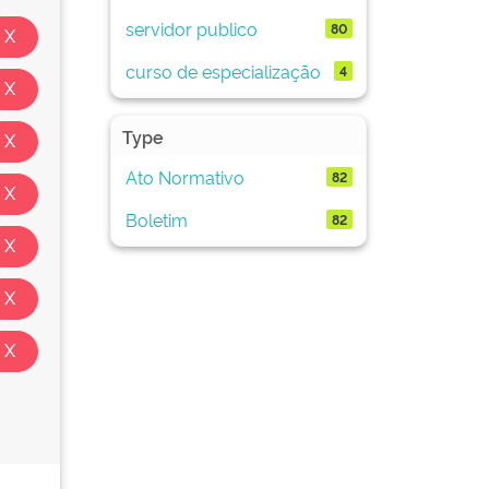
servidor publico
80
curso de especialização
4
Type
Ato Normativo
82
Boletim
82