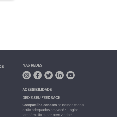
NAS REDES
OS
ACESSIBILIDADE
DEIXE SEU FEEDBACK
Compartilhe conosco
se nossos canais
estão adequados pra você? Elogios
também são super bem vindos!