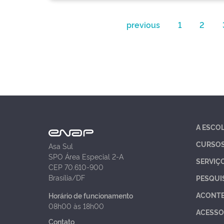
previous
1
2
A ESCO
CURSO
Asa Sul
SPO Área Especial 2-A
SERVIÇ
CEP 70.610-900
Brasília/DF
PESQUI
ACONT
Horário de funcionamento
08h00 às 18h00
ACESSO
Contato