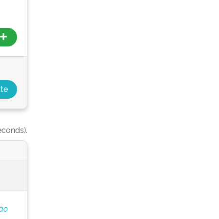
econds).
ção