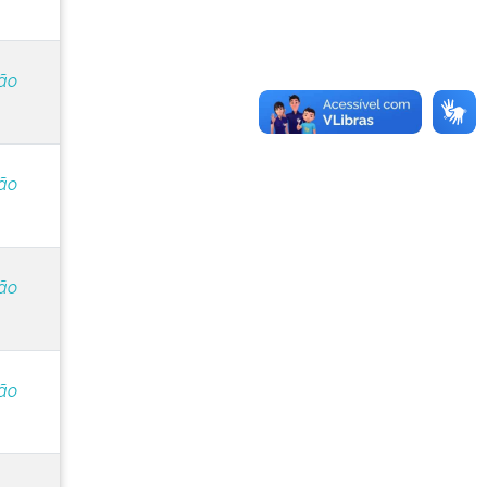
ção
ção
ção
ção