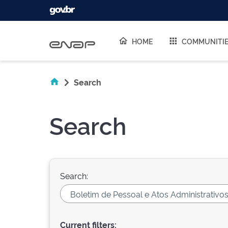
Skip navigation
HOME
COMMUNITI
Search
Search
Search:
Current filters: