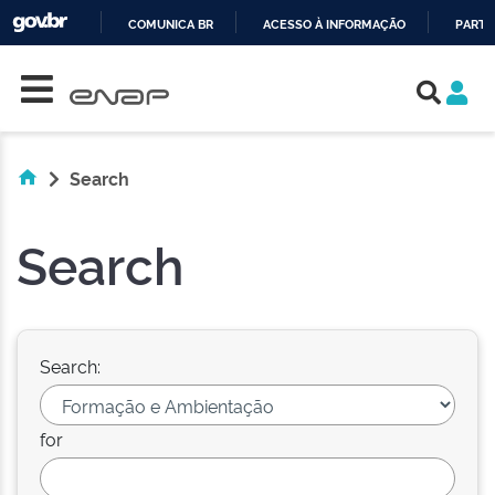
COMUNICA BR
ACESSO À INFORMAÇÃO
PARTI
Skip navigation
IR
PARA
O
CONTEÚDO
Search
Search
Search:
for