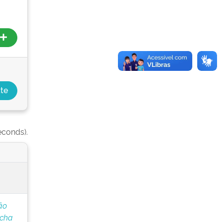
econds).
ão
ocha