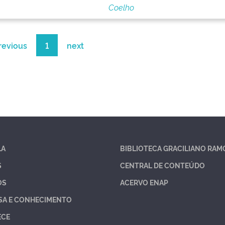
Coelho
revious
1
next
LA
BIBLIOTECA GRACILIANO RAM
S
CENTRAL DE CONTEÚDO
OS
ACERVO ENAP
SA E CONHECIMENTO
ECE