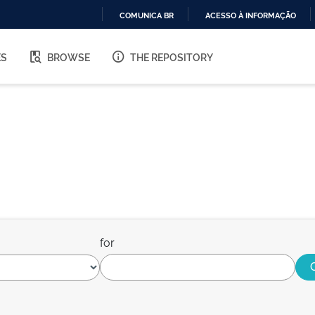
COMUNICA BR
ACESSO À INFORMAÇÃO
IR
PARA
ES
BROWSE
THE REPOSITORY
O
CONTEÚDO
for