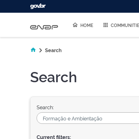
Skip navigation
HOME
COMMUNITI
Search
Search
Search:
Current filters: