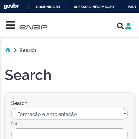
COMUNICA BR
ACESSO À INFORMAÇÃO
PARTI
Skip navigation
IR
PARA
O
CONTEÚDO
Search
Search
Search:
for