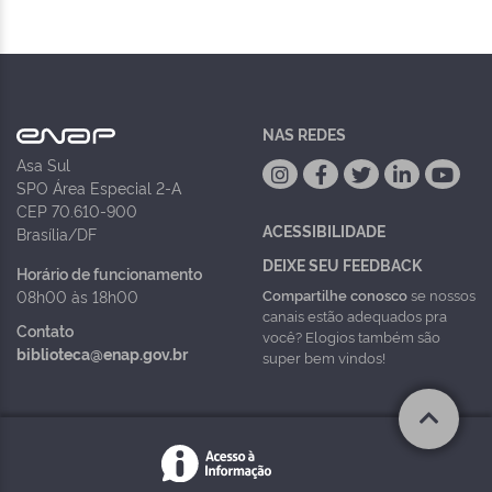
NAS REDES
Asa Sul
SPO Área Especial 2-A
CEP 70.610-900
ACESSIBILIDADE
Brasília/DF
DEIXE SEU FEEDBACK
Horário de funcionamento
Compartilhe conosco
se nossos
08h00 às 18h00
canais estão adequados pra
Contato
você? Elogios também são
biblioteca@enap.gov.br
super bem vindos!