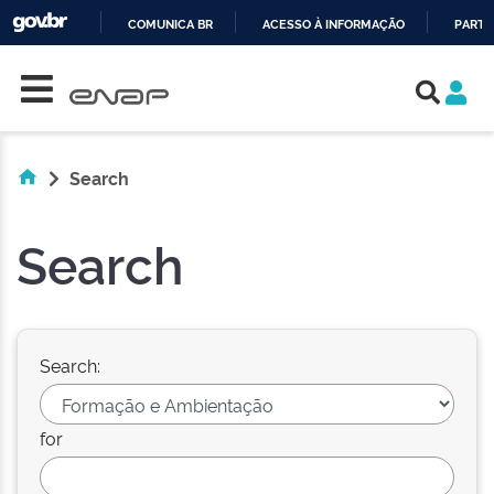
COMUNICA BR
ACESSO À INFORMAÇÃO
PARTI
Skip navigation
IR
PARA
O
CONTEÚDO
Search
Search
Search:
for