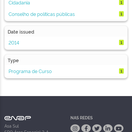
Cidadania
1
Conselho de políticas públicas
1
Date issued
2014
1
Type
Programa de Curso
1
NAS REDES
Asa Sul
SPO Área Especial 2-A