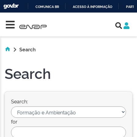
COMUNICA BR
ACESSO À INFORMAÇÃO
PARTI
Skip navigation
IR
PARA
O
CONTEÚDO
Search
Search
Search:
for