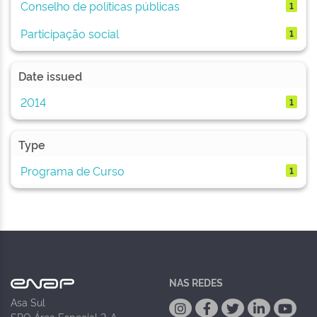
Conselho de políticas públicas
1
Participação social
1
Date issued
2014
1
Type
Programa de Curso
1
NAS REDES
Asa Sul
SPO Área Especial 2-A