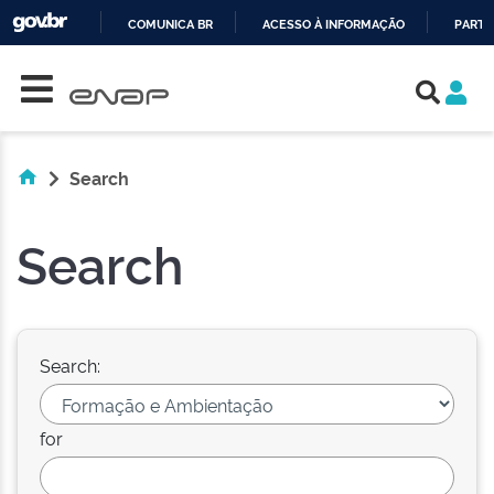
COMUNICA BR
ACESSO À INFORMAÇÃO
PARTI
Skip navigation
IR
PARA
O
CONTEÚDO
Search
Search
Search:
for