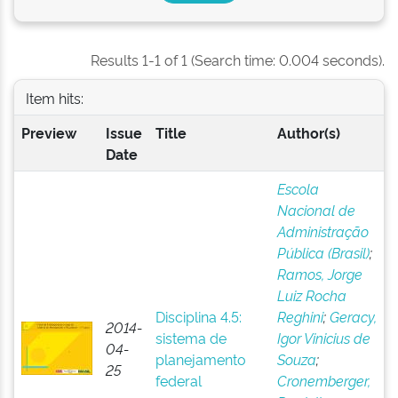
Results 1-1 of 1 (Search time: 0.004 seconds).
Item hits:
Preview
Issue
Title
Author(s)
Date
Escola
Nacional de
Administração
Pública (Brasil)
;
Ramos, Jorge
Luiz Rocha
Disciplina 4.5:
Reghini
;
Geracy,
2014-
sistema de
Igor Vinicius de
04-
planejamento
Souza
;
25
federal
Cronemberger,