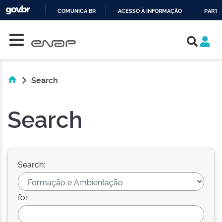
COMUNICA BR
ACESSO À INFORMAÇÃO
PARTI
Skip navigation
IR
PARA
O
CONTEÚDO
Search
Search
Search:
for