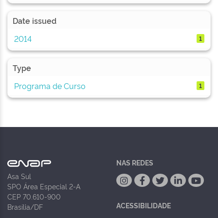
Date issued
2014
1
Type
Programa de Curso
1
NAS REDES
Asa Sul
SPO Área Especial 2-A
CEP 70.610-900
ACESSIBILIDADE
Brasília/DF