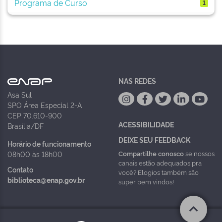
Programa de Curso
1
NAS REDES
Asa Sul
SPO Área Especial 2-A
CEP 70.610-900
ACESSIBILIDADE
Brasília/DF
DEIXE SEU FEEDBACK
Horário de funcionamento
Compartilhe conosco
se nossos
08h00 às 18h00
canais estão adequados pra
Contato
você? Elogios também são
biblioteca@enap.gov.br
super bem vindos!