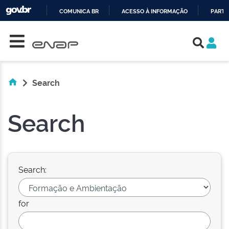
COMUNICA BR
ACESSO À INFORMAÇÃO
PARTI
Skip navigation
IR
PARA
O
CONTEÚDO
Search
Search
Search:
for