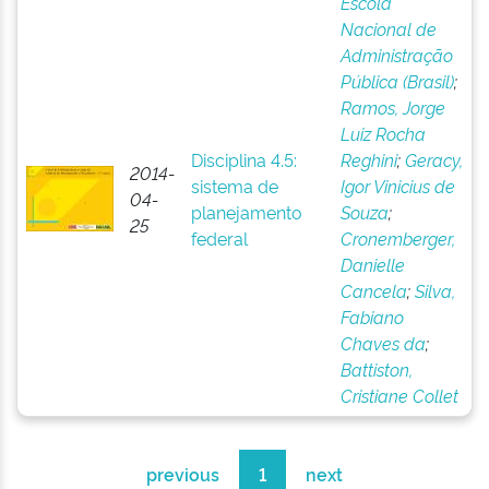
Escola
Nacional de
Administração
Pública (Brasil)
;
Ramos, Jorge
Luiz Rocha
Disciplina 4.5:
Reghini
;
Geracy,
2014-
sistema de
Igor Vinicius de
04-
planejamento
Souza
;
25
federal
Cronemberger,
Danielle
Cancela
;
Silva,
Fabiano
Chaves da
;
Battiston,
Cristiane Collet
previous
1
next