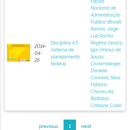
Escola
Nacional de
Administração
Pública (Brasil)
;
Ramos, Jorge
Luiz Rocha
Disciplina 4.5:
Reghini
;
Geracy,
2014-
sistema de
Igor Vinicius de
04-
planejamento
Souza
;
25
federal
Cronemberger,
Danielle
Cancela
;
Silva,
Fabiano
Chaves da
;
Battiston,
Cristiane Collet
previous
1
next