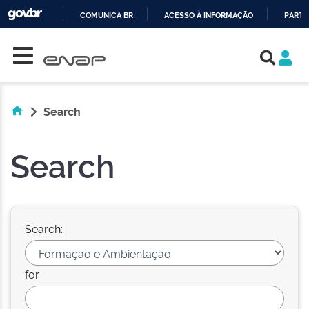
COMUNICA BR
ACESSO À INFORMAÇÃO
PARTI
Skip navigation
IR
PARA
O
CONTEÚDO
Search
Search
Search:
for