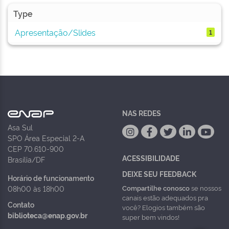
Type
Apresentação/Slides
1
NAS REDES
Asa Sul
SPO Área Especial 2-A
CEP 70.610-900
ACESSIBILIDADE
Brasília/DF
DEIXE SEU FEEDBACK
Horário de funcionamento
Compartilhe conosco
se nossos
08h00 às 18h00
canais estão adequados pra
Contato
você? Elogios também são
biblioteca@enap.gov.br
super bem vindos!