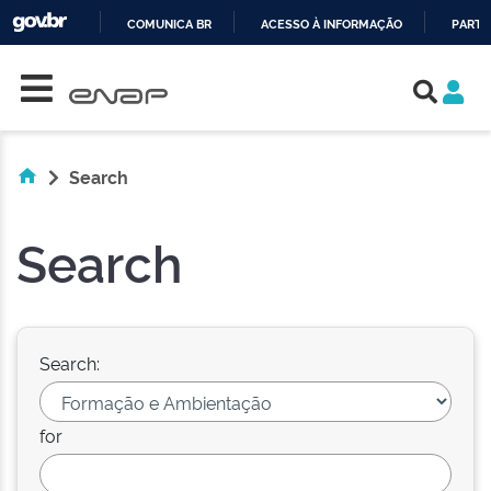
COMUNICA BR
ACESSO À INFORMAÇÃO
PARTI
Skip navigation
IR
PARA
O
CONTEÚDO
Search
Search
Search:
for