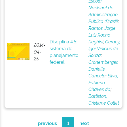
Escola
Nacional de
Administração
Pública (Brasil)
;
Ramos, Jorge
Luiz Rocha
Disciplina 4.5:
Reghini
;
Geracy,
2014-
sistema de
Igor Vinicius de
04-
planejamento
Souza
;
25
federal
Cronemberger,
Danielle
Cancela
;
Silva,
Fabiano
Chaves da
;
Battiston,
Cristiane Collet
previous
1
next