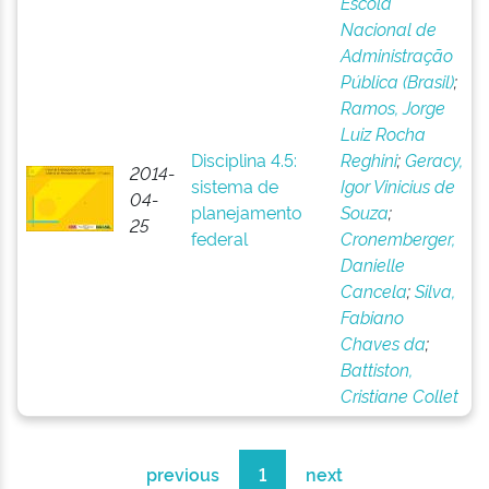
Escola
Nacional de
Administração
Pública (Brasil)
;
Ramos, Jorge
Luiz Rocha
Disciplina 4.5:
Reghini
;
Geracy,
2014-
sistema de
Igor Vinicius de
04-
planejamento
Souza
;
25
federal
Cronemberger,
Danielle
Cancela
;
Silva,
Fabiano
Chaves da
;
Battiston,
Cristiane Collet
previous
1
next