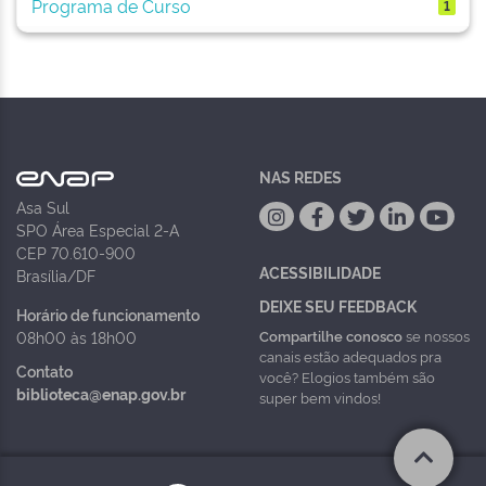
Programa de Curso
1
NAS REDES
Asa Sul
SPO Área Especial 2-A
CEP 70.610-900
ACESSIBILIDADE
Brasília/DF
DEIXE SEU FEEDBACK
Horário de funcionamento
Compartilhe conosco
se nossos
08h00 às 18h00
canais estão adequados pra
Contato
você? Elogios também são
biblioteca@enap.gov.br
super bem vindos!