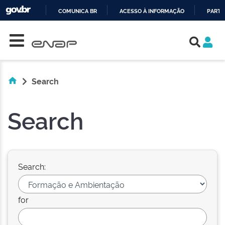
COMUNICA BR
ACESSO À INFORMAÇÃO
PARTI
Skip navigation
IR
PARA
O
CONTEÚDO
Search
Search
Search:
for