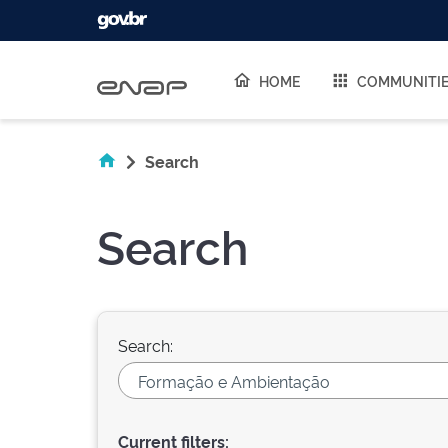
Skip navigation
HOME
COMMUNITI
Search
Search
Search:
Current filters: