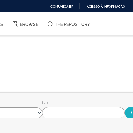
COMUNICA BR
ACESSO À INFORMAÇÃO
IR
PARA
ES
BROWSE
THE REPOSITORY
O
CONTEÚDO
for