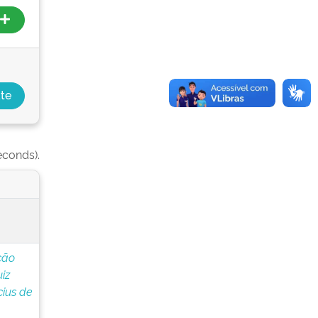
econds).
ção
iz
cius de