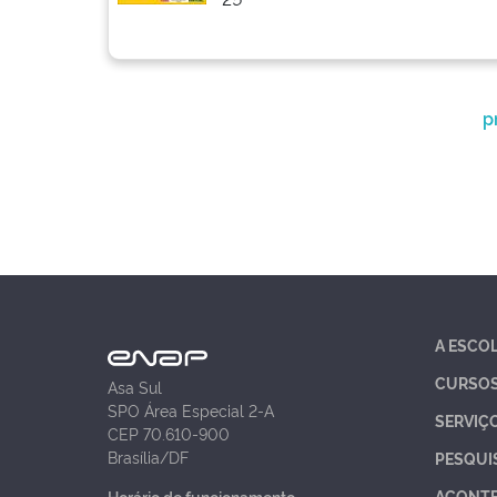
p
A ESCO
CURSO
Asa Sul
SPO Área Especial 2-A
SERVIÇ
CEP 70.610-900
Brasília/DF
PESQUI
ACONT
Horário de funcionamento