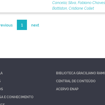
Cancela
;
Silva, Fabiano Chave
Battiston, Cristiane Collet
revious
1
next
LA
BIBLIOTECA GRACILIANO RAM
S
CENTRAL DE CONTEÚDO
OS
ACERVO ENAP
SA E CONHECIMENTO
ECE