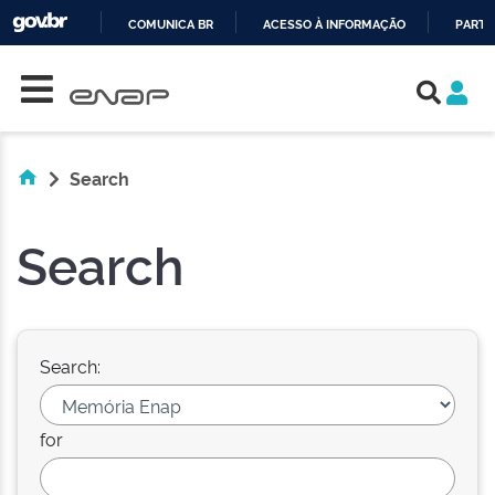
COMUNICA BR
ACESSO À INFORMAÇÃO
PARTI
Skip navigation
IR
PARA
O
CONTEÚDO
Search
Search
Search:
for