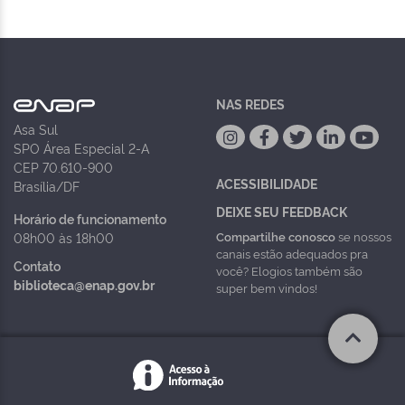
NAS REDES
Asa Sul
SPO Área Especial 2-A
CEP 70.610-900
ACESSIBILIDADE
Brasília/DF
DEIXE SEU FEEDBACK
Horário de funcionamento
Compartilhe conosco
se nossos
08h00 às 18h00
canais estão adequados pra
Contato
você? Elogios também são
biblioteca@enap.gov.br
super bem vindos!