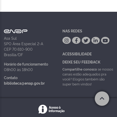
NAS REDES
Asa Sul
SPO Área Especial 2-A
CEP 70.610-900
ACESSIBILIDADE
Brasília/DF
DEIXE SEU FEEDBACK
Horário de funcionamento
Compartilhe conosco
se nossos
08h00 às 18h00
canais estão adequados pra
Contato
você? Elogios também são
biblioteca@enap.gov.br
super bem vindos!