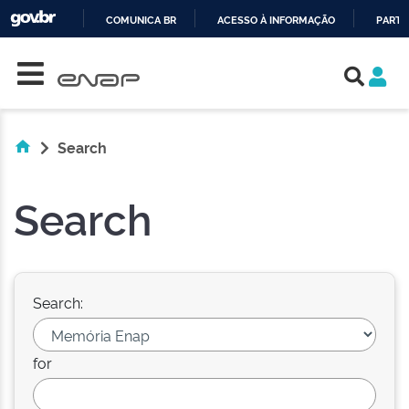
COMUNICA BR
ACESSO À INFORMAÇÃO
PARTI
Skip navigation
IR
PARA
O
CONTEÚDO
Search
Search
Search:
for