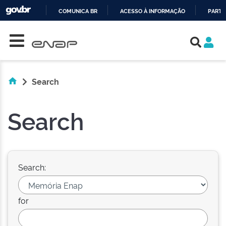
COMUNICA BR
ACESSO À INFORMAÇÃO
PARTI
Skip navigation
IR
PARA
O
CONTEÚDO
Search
Search
Search:
for