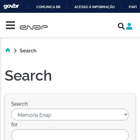
COMUNICA BR
ACESSO À INFORMAÇÃO
PARTI
Skip navigation
IR
PARA
O
CONTEÚDO
Search
Search
Search:
for