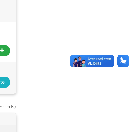
econds).