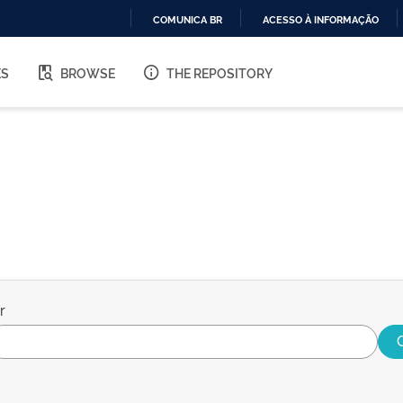
COMUNICA BR
ACESSO À INFORMAÇÃO
IR
PARA
ES
BROWSE
THE REPOSITORY
O
CONTEÚDO
r