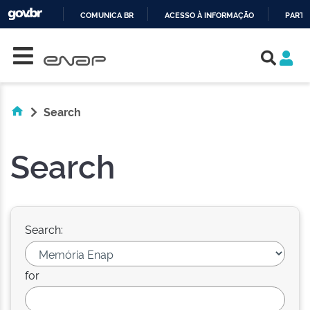
COMUNICA BR
ACESSO À INFORMAÇÃO
PARTI
Skip navigation
IR
PARA
O
CONTEÚDO
Search
Search
Search:
for