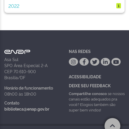
2022
1
NAS REDES
Asa Sul
SPO Área Especial 2-A
CEP 70.610-900
ACESSIBILIDADE
Brasília/DF
DEIXE SEU FEEDBACK
Horário de funcionamento
Compartilhe conosco
se nossos
08h00 às 18h00
canais estão adequados pra
Contato
você? Elogios também são
biblioteca@enap.gov.br
super bem vindos!