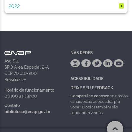
2022
1
NAS REDES
Asa Sul
SPO Área Especial 2-A
CEP 70.610-900
ACESSIBILIDADE
Brasília/DF
DEIXE SEU FEEDBACK
Horário de funcionamento
Compartilhe conosco
se nossos
08h00 às 18h00
canais estão adequados pra
Contato
você? Elogios também são
biblioteca@enap.gov.br
super bem vindos!