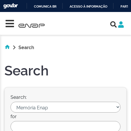
COMUNICA BR
ACESSO À INFORMAÇÃO
PARTI
Skip navigation
IR
PARA
O
CONTEÚDO
Search
Search
Search:
for