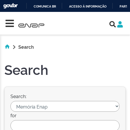
COMUNICA BR
ACESSO À INFORMAÇÃO
PARTI
Skip navigation
IR
PARA
O
CONTEÚDO
Search
Search
Search:
for