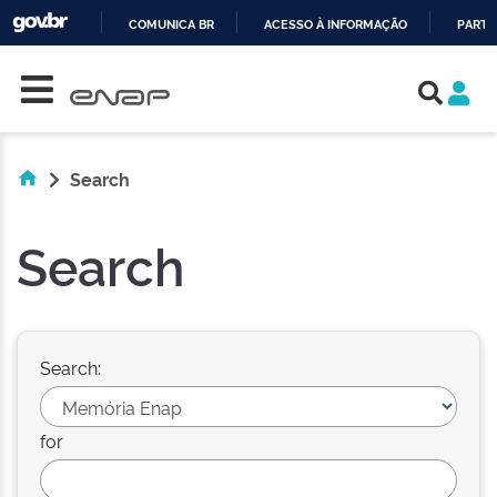
COMUNICA BR
ACESSO À INFORMAÇÃO
PARTI
Skip navigation
IR
PARA
O
CONTEÚDO
Search
Search
Search:
for