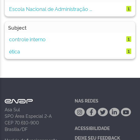
Escola Nacional de Administração ...
1
Subject
controle interno
1
ética
1
NAS REDES
Asa Sul
SPO Área Especial 2-A
CEP 70.610-900
ACESSIBILIDADE
Brasília/DF
DEIXE SEU FEEDBACK