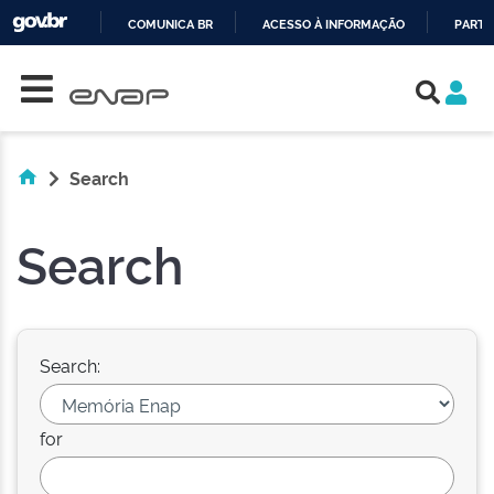
COMUNICA BR
ACESSO À INFORMAÇÃO
PARTI
Skip navigation
IR
PARA
O
CONTEÚDO
Search
Search
Search:
for