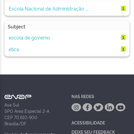
Escola Nacional de Administração ...
1
Subject
escola de governo
1
ética
1
NAS REDES
Asa Sul
SPO Área Especial 2-A
CEP 70.610-900
ACESSIBILIDADE
Brasília/DF
DEIXE SEU FEEDBACK