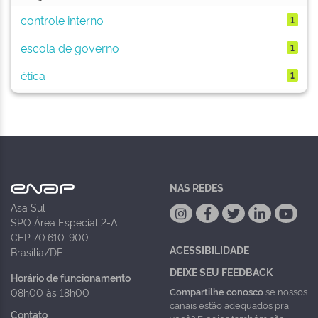
controle interno
1
escola de governo
1
ética
1
NAS REDES
Asa Sul
SPO Área Especial 2-A
CEP 70.610-900
ACESSIBILIDADE
Brasília/DF
DEIXE SEU FEEDBACK
Horário de funcionamento
Compartilhe conosco
se nossos
08h00 às 18h00
canais estão adequados pra
Contato
você? Elogios também são