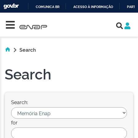
COMUNICA BR
ACESSO À INFORMAÇÃO
PARTI
Skip navigation
IR
PARA
O
CONTEÚDO
Search
Search
Search:
for