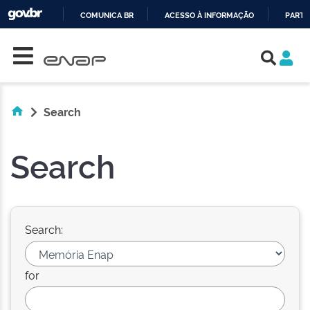
COMUNICA BR
ACESSO À INFORMAÇÃO
PARTI
Skip navigation
IR
PARA
O
CONTEÚDO
Search
Search
Search:
for