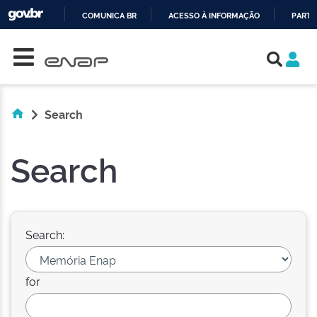
COMUNICA BR
ACESSO À INFORMAÇÃO
PARTI
Skip navigation
IR
PARA
O
CONTEÚDO
Search
Search
Search:
for