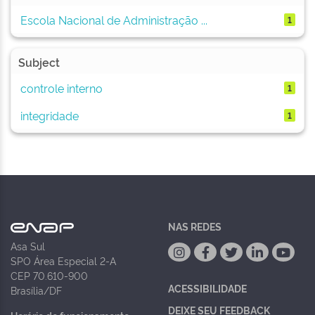
Escola Nacional de Administração ...
1
Subject
controle interno
1
integridade
1
NAS REDES
Asa Sul
SPO Área Especial 2-A
CEP 70.610-900
ACESSIBILIDADE
Brasília/DF
DEIXE SEU FEEDBACK