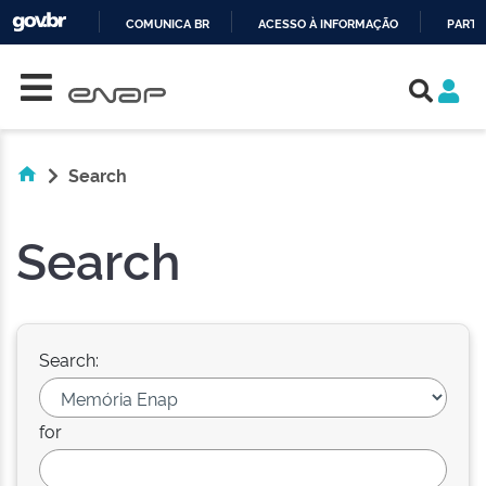
COMUNICA BR
ACESSO À INFORMAÇÃO
PARTI
Skip navigation
IR
PARA
O
CONTEÚDO
Search
Search
Search:
for