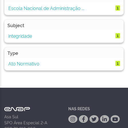
Escola Nacional de Administração ...
1
Subject
integridade
1
Type
Ato Normativo
1
NAS REDES
Asa Sul
SPO Área Especial 2-A