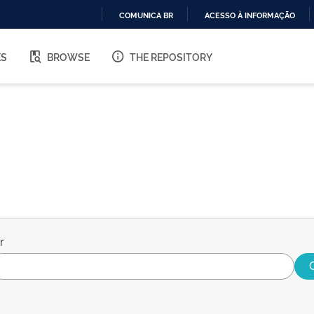
COMUNICA BR
ACESSO À INFORMAÇÃO
IR
PARA
ES
BROWSE
THE REPOSITORY
O
CONTEÚDO
r