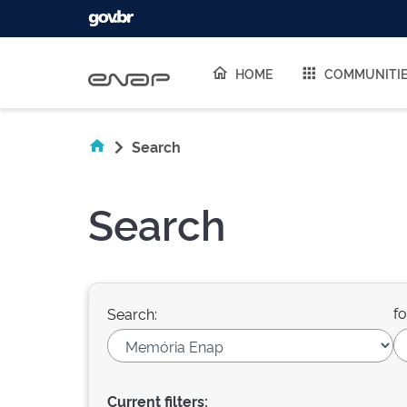
Skip navigation
HOME
COMMUNITI
Search
Search
fo
Search:
Current filters: