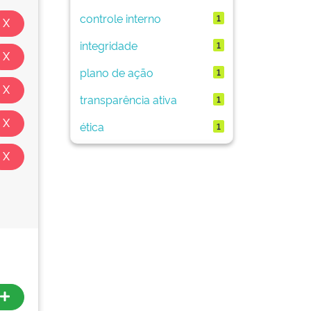
controle interno
1
integridade
1
plano de ação
1
transparência ativa
1
ética
1