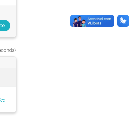
econds).
ica