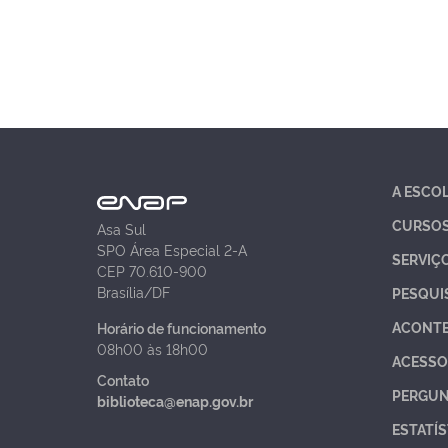
A ESCO
CURSO
Asa Sul
SPO Área Especial 2-A
SERVIÇ
CEP 70.610-900
Brasília/DF
PESQUI
ACONT
Horário de funcionamento
08h00 às 18h00
ACESSO
Contato
PERGUN
biblioteca@enap.gov.br
ESTATÍS