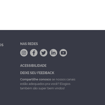
NAS REDES
OS
ACESSIBILIDADE
DEIXE SEU FEEDBACK
Compartilhe conosco
se nossos canais
estão adequados pra você? Elogios
também são super bem vindos!