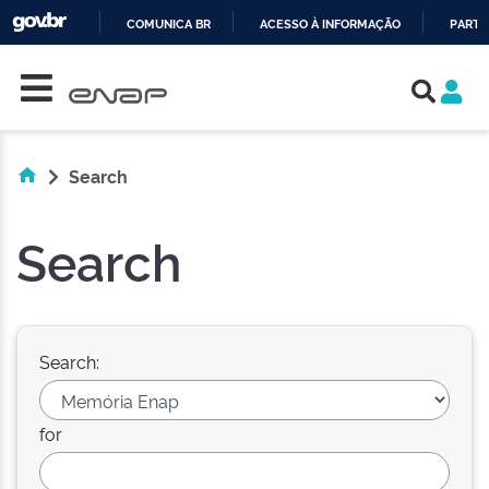
COMUNICA BR
ACESSO À INFORMAÇÃO
PARTI
Skip navigation
IR
PARA
O
CONTEÚDO
Search
Search
Search:
for