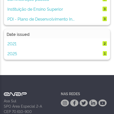
Instituição de Ensino Superior
3
PDI - Plano de Desenvolvimento In...
3
Date issued
2021
2
2025
1
NAS REDES
Asa Sul
SPO Área Especial 2-A
CEP 70.610-900