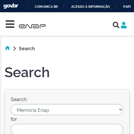
COMUNICA BR
ACESSO À INFORMAÇÃO
PARTI
Skip navigation
IR
PARA
O
CONTEÚDO
Search
Search
Search:
for