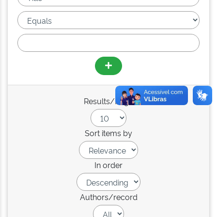
Results/Page
Sort items by
In order
Authors/record