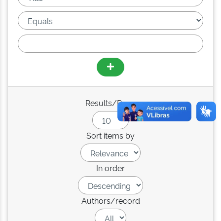
Results/Page
Sort items by
In order
Authors/record