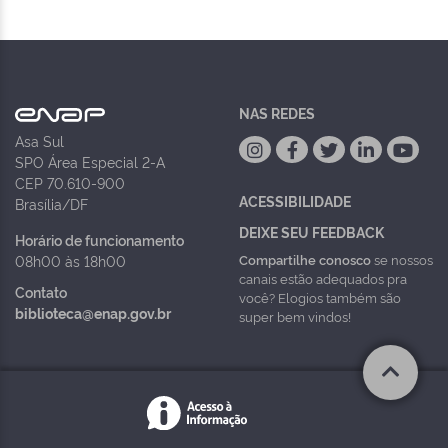
NAS REDES
Asa Sul
SPO Área Especial 2-A
CEP 70.610-900
ACESSIBILIDADE
Brasília/DF
DEIXE SEU FEEDBACK
Horário de funcionamento
Compartilhe conosco
se nossos
08h00 às 18h00
canais estão adequados pra
Contato
você? Elogios também são
biblioteca@enap.gov.br
super bem vindos!