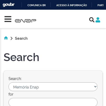
COMUNICA BR
ACESSO À INFORMAÇÃO
PARTI
Skip navigation
IR
PARA
O
CONTEÚDO
Search
Search
Search:
for