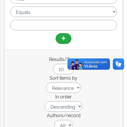
Results/Page
Sort items by
In order
Authors/record