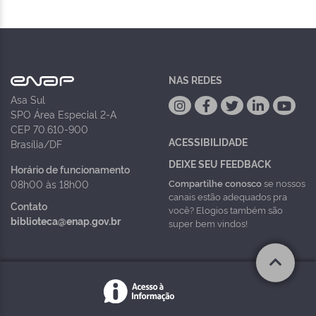
NAS REDES
Asa Sul
SPO Área Especial 2-A
CEP 70.610-900
ACESSIBILIDADE
Brasília/DF
DEIXE SEU FEEDBACK
Horário de funcionamento
Compartilhe conosco
se nossos
08h00 às 18h00
canais estão adequados pra
Contato
você? Elogios também são
biblioteca@enap.gov.br
super bem vindos!