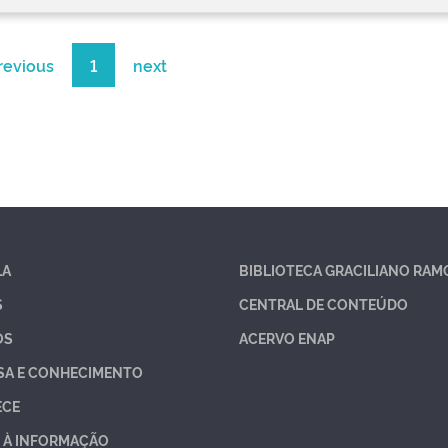
revious
1
next
LA
BIBLIOTECA GRACILIANO RAM
S
CENTRAL DE CONTEÚDO
OS
ACERVO ENAP
SA E CONHECIMENTO
ECE
 À INFORMAÇÃO