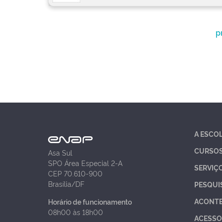
p
A ESCO
CURSO
Asa Sul
SPO Área Especial 2-A
SERVIÇ
CEP 70.610-900
Brasília/DF
PESQUI
ACONT
Horário de funcionamento
08h00 às 18h00
ACESSO