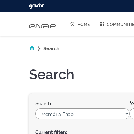
Skip navigation
HOME
COMMUNITI
Search
Search
fo
Search:
Current filters: