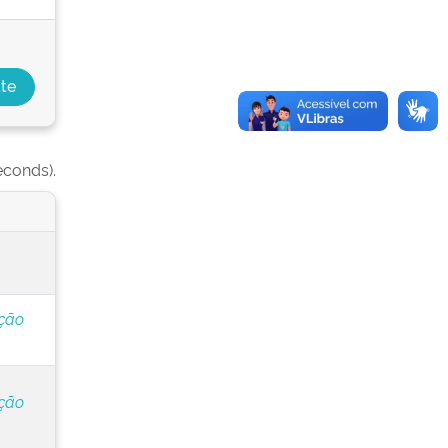
econds).
ação
ação