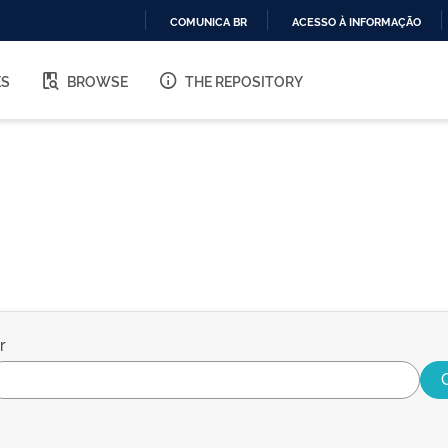
COMUNICA BR
ACESSO À INFORMAÇÃO
IR
PARA
ES
BROWSE
THE REPOSITORY
O
CONTEÚDO
r