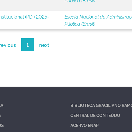
Pública (Brasil)
stitucional (PDI) 2025-
Escola Nacional de Administra
Pública (Brasil)
revious
1
next
LA
BIBLIOTECA GRACILIANO RAM
S
CENTRAL DE CONTEÚDO
OS
ACERVO ENAP