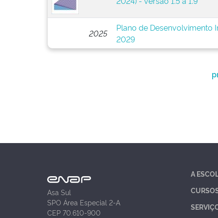
2024) - versão 1.5 a 1.9
Plano de Desenvolvimento In
2025
2029
p
A ESCO
CURSO
Asa Sul
SPO Área Especial 2-A
SERVIÇ
CEP 70.610-900