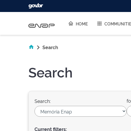
Skip navigation
HOME
COMMUNITI
Search
Search
fo
Search:
Current filters: