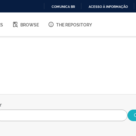
COMUNICA BR
ACESSO À INFORMAÇÃO
IR
PARA
ES
BROWSE
THE REPOSITORY
O
CONTEÚDO
r