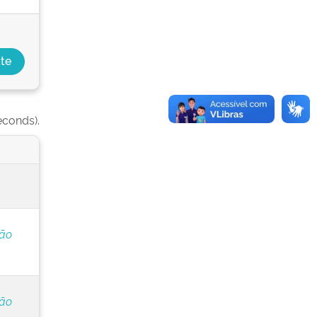
econds).
ção
ção