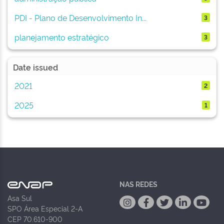
PDI - Plano de Desenvolvimento In...
3
planejamento estratégico
3
Date issued
2021
2
2025
1
NAS REDES
Asa Sul
SPO Área Especial 2-A
CEP 70.610-900