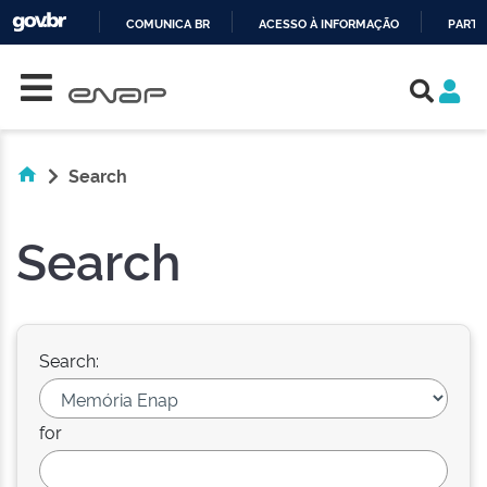
COMUNICA BR
ACESSO À INFORMAÇÃO
PARTI
Skip navigation
IR
PARA
O
CONTEÚDO
Search
Search
Search:
for