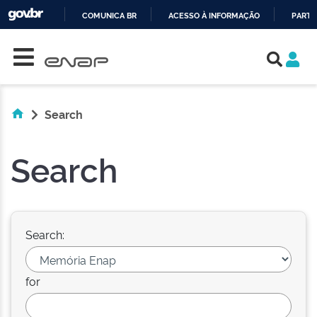
COMUNICA BR
ACESSO À INFORMAÇÃO
PARTI
Skip navigation
IR
PARA
O
CONTEÚDO
Search
Search
Search:
for