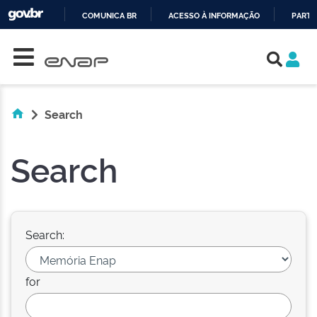
COMUNICA BR
ACESSO À INFORMAÇÃO
PARTI
Skip navigation
IR
PARA
O
CONTEÚDO
Search
Search
Search:
for